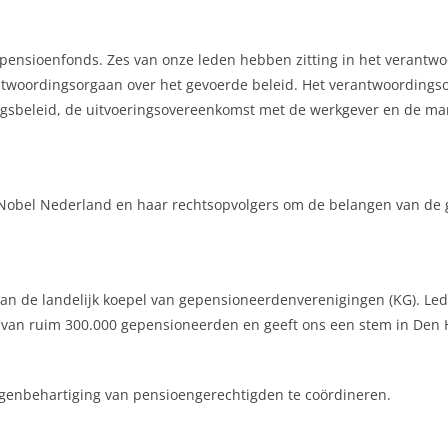
 pensioenfonds. Zes van onze leden hebben zitting in het verantw
ntwoordingsorgaan over het gevoerde beleid. Het verantwoordings
gsbeleid, de uitvoeringsovereenkomst met de werkgever en de man
zoNobel Nederland en haar rechtsopvolgers om de belangen van d
n de landelijk koepel van gepensioneerdenverenigingen (KG). Led
 van ruim 300.000 gepensioneerden en geeft ons een stem in Den 
genbehartiging van pensioengerechtigden te coördineren.