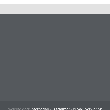
nl
website door
Internetlab
-
Disclaimer
-
Privacy verklaring